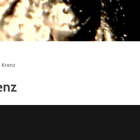
 Krenz
enz