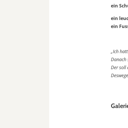
ein Sch
ein le
ein Fus
„Ich hat
Danach s
Der soll
Deswegen
Galeri