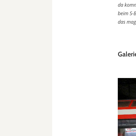
da komm
beim S-
das mag 
Galeri